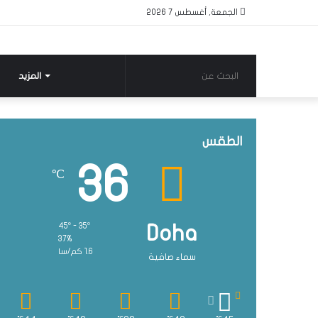
الجمعة, أغسطس 7 2026
البحث
المزيد
عن
الطقس
36
℃
45º - 35º
Doha
37%
1.6 كم/سا
سماء صافية