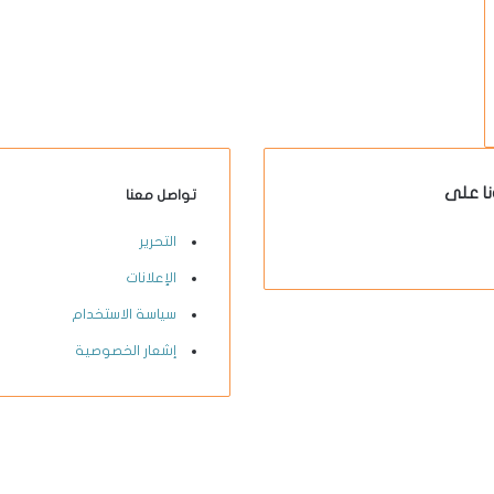
نا على
تواصل معنا
X-
يوتيوب
انستقرام
فيسبوك
التحرير
twitter
الإعلانات
سياسة الاستخدام
إشعار الخصوصية