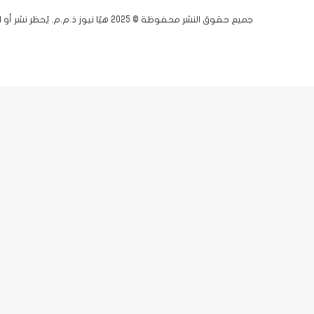
جميع حقوق النشر محفوظة © 2025 هيّا نيوز ذ.م.م. يُحظر نشر أو اقتباس أي مادة دون إذن مسبق.
فيسبوك
يوتيوب
انستقرام
زر
X-
الذهاب
twitter
إلى
الأعلى