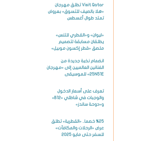
Visit Qatar تطلق مهرجان
«هلا بالصيف للتسوق» بعروض
تمتد طوال أغسطس
«ليوان» و«القطري للتنس»
يطلقان مسابقة لتصميم
ملصق «قطر إكسون موبيل»
انضمام نخبة جديدة من
الفنانين العالميين إلى «مهرجان
25N51E» للموسيقى
تعرف على أسعار الدخول
والوجبات في شاطئي «B12»
و«دوحة ساندز»
%25 خصما.. «القطرية» تطلق
عرض «الرحلات والمكافآت»
للسفر حتى مايو 2025