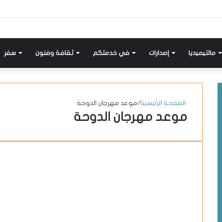
إضافة
مواضيع
تسجيل
X-
انستقرام
يوتيوب
فيسبوك
عمود
مشابهة
دخول
twitter
جانبي
مالتيميديا
إصدارات
في خدمتكم
ثقافة وفنون
سفر
الصفحة الرئيسية
/
موعد مهرجان الدوحة
موعد مهرجان الدوحة