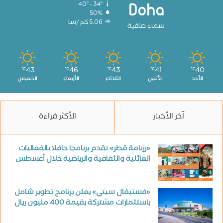
40º - 34º
Doha
50%
5.06 كم/سا
سماء صافية
43
46
43
41
40
℃
℃
℃
℃
℃
الأحد
الأثنين
الثلاثاء
الأربعاء
الخميس
آخر الأخبار
الأكثر قراءة
«رزنامة قطر» تقدم برنامجا حافلا بالفعاليات
العائلية والثقافية والرياضية خلال أغسطس
«فستيفال سيتي» يعلن برنامج تطوير شامل
باستثمارات مشتركة بقيمة 400 مليون ريال