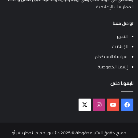
والثقافي في دولة قطر، وهي بوابة إخبارية وخدمية تتبنى أفضل وأحدث
الممارسات الإعلامية.
تواصل معنا
التحرير
الإعلانات
سياسة الاستخدام
إشعار الخصوصية
تابعونا على
فيسبوك
يوتيوب
انستقرام
X-
twitter
جميع حقوق النشر محفوظة © 2025 هيّا نيوز ذ.م.م. يُحظر نشر أو