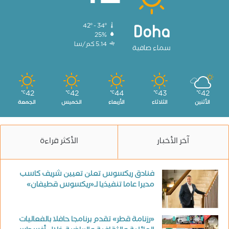
42º - 34º
Doha
25%
5.14 كم/سا
سماء صافية
42
42
44
43
42
℃
℃
℃
℃
℃
الأثنين
الثلاثاء
الأربعاء
الخميس
الجمعة
آخر الأخبار
الأكثر قراءة
فنادق ريكسوس تعلن تعيين شريف كاسب
مديرا عاما تنفيذيا لـ«ريكسوس قطيفان»
«رزنامة قطر» تقدم برنامجا حافلا بالفعاليات