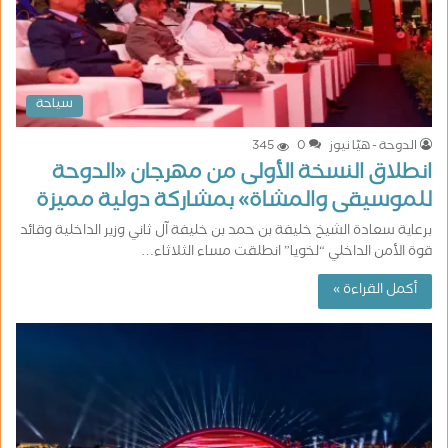
سياحة
الدوحة - هيّا نيوز
0
345
انطلاق النسخة الأولى من مهرجان «الدوحة
للموسيقى والمشاة» بمشاركة دولية مميزة
برعاية سعادة الشيخ خليفة بن حمد بن خليفة آل ثاني وزير الداخلية وقائد
قوة الأمن الداخلي “لخويا” انطلقت مساء الثلاثاء…
أكمل القراءة »