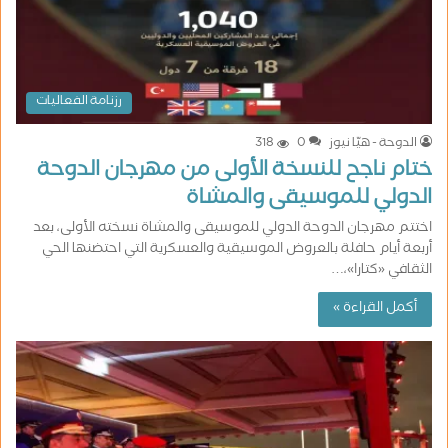
رزنامة الفعاليات
الدوحة - هيّا نيوز
0
318
ختام ناجح للنسخة الأولى من مهرجان الدوحة
الدولي للموسيقى والمشاة
اختتم مهرجان الدوحة الدولي للموسيقى والمشاة نسخته الأولى، بعد
أربعة أيام حافلة بالعروض الموسيقية والعسكرية التي احتضنها الحي
الثقافي «كتارا»،…
أكمل القراءة »