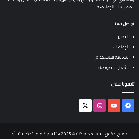
والثقافي في دولة قطر، وهي بوابة إخبارية وخدمية تتبنى أفضل وأحدث
الممارسات الإعلامية.
تواصل معنا
التحرير
الإعلانات
سياسة الاستخدام
إشعار الخصوصية
تابعونا على
فيسبوك
يوتيوب
انستقرام
X-
twitter
جميع حقوق النشر محفوظة © 2025 هيّا نيوز ذ.م.م. يُحظر نشر أو