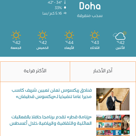
42º - 34º
Doha
33%
5.16 كم/سا
سحب متفرقة
42
42
44
43
42
℃
℃
℃
℃
℃
الأثنين
الثلاثاء
الأربعاء
الخميس
الجمعة
آخر الأخبار
الأكثر قراءة
فنادق ريكسوس تعلن تعيين شريف كاسب
مديرا عاما تنفيذيا لـ«ريكسوس قطيفان»
«رزنامة قطر» تقدم برنامجا حافلا بالفعاليات
العائلية والثقافية والرياضية خلال أغسطس