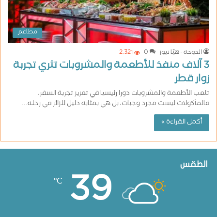
مطاعم
الدوحة - هيّا نيوز
0
2٬321
3 آلاف منفذ للأطعمة والمشروبات تثري تجربة
زوار قطر
تلعب الأطعمة والمشروبات دورا رئيسيا في تعزيز تجربة السفر،
فالمأكولات ليست مجرد وجبات، بل هي بمثابة دليل للزائر في رحلة…
أكمل القراءة »
الطقس
39
℃