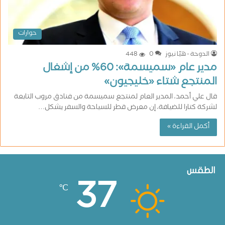
حوارات
الدوحة - هيّا نيوز
0
448
مدير عام «سميسمة»: 60% من إشغال
المنتجع شتاء «خليجيون»
قال علي أحمد، المدير العام لمنتجع سميسمة من فنادق مروب التابعة
لشركة كتارا للضيافة، إن معرض قطر للسياحة والسفر يشكل…
أكمل القراءة »
الطقس
37
℃