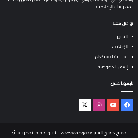
والثقافي في دولة قطر، وهي بوابة إخبارية وخدمية تتبنى أفضل وأحدث
الممارسات الإعلامية.
تواصل معنا
التحرير
الإعلانات
سياسة الاستخدام
إشعار الخصوصية
تابعونا على
فيسبوك
يوتيوب
انستقرام
X-
twitter
جميع حقوق النشر محفوظة © 2025 هيّا نيوز ذ.م.م. يُحظر نشر أو