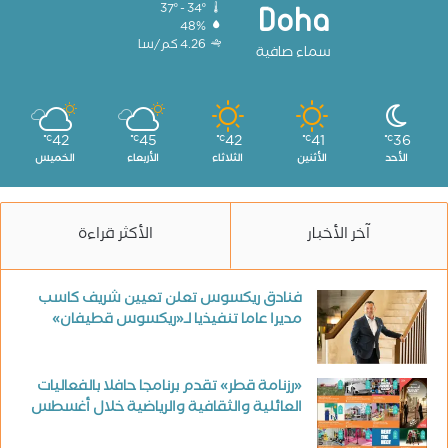
37º - 34º
Doha
48%
4.26 كم/سا
سماء صافية
42
45
42
41
36
℃
℃
℃
℃
℃
الأحد
الأثنين
الثلاثاء
الأربعاء
الخميس
آخر الأخبار
الأكثر قراءة
فنادق ريكسوس تعلن تعيين شريف كاسب
مديرا عاما تنفيذيا لـ«ريكسوس قطيفان»
«رزنامة قطر» تقدم برنامجا حافلا بالفعاليات
العائلية والثقافية والرياضية خلال أغسطس