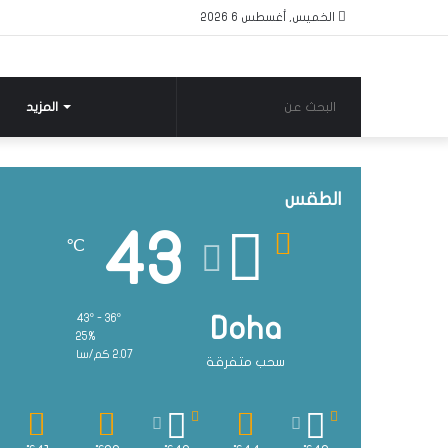
الخميس, أغسطس 6 2026
البحث
المزيد
عن
الطقس
43
℃
43º - 36º
Doha
25%
2.07 كم/سا
سحب متفرقة