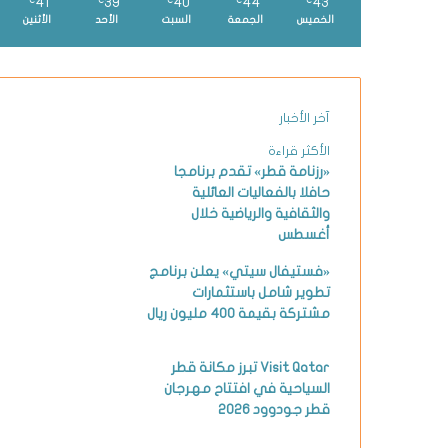
41
39
40
44
43
℃
℃
℃
℃
℃
الخميس
الجمعة
السبت
الأحد
الأثنين
آخر الأخبار
الأكثر قراءة
«رزنامة قطر» تقدم برنامجا
حافلا بالفعاليات العائلية
والثقافية والرياضية خلال
أغسطس
«فستيفال سيتي» يعلن برنامج
تطوير شامل باستثمارات
مشتركة بقيمة 400 مليون ريال
Visit Qatar تبرز مكانة قطر
السياحية في افتتاح مهرجان
قطر جودوود 2026