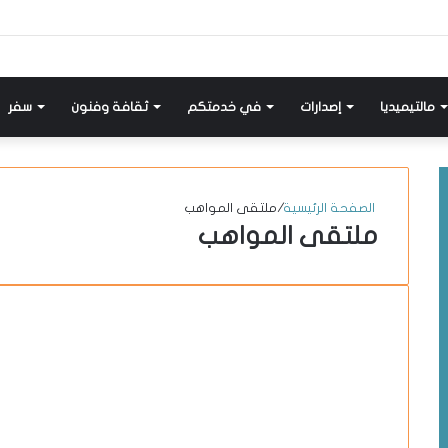
إضافة
مواضيع
تسجيل
X-
انستقرام
يوتيوب
فيسبوك
عمود
مشابهة
دخول
twitter
جانبي
مالتيميديا
إصدارات
في خدمتكم
ثقافة وفنون
سفر
الصفحة الرئيسية
/
ملتقى المواهب
ملتقى المواهب