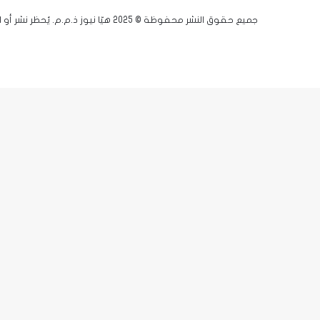
جميع حقوق النشر محفوظة © 2025 هيّا نيوز ذ.م.م. يُحظر نشر أو اقتباس أي مادة دون إذن مسبق.
فيسبوك
يوتيوب
انستقرام
زر
X-
الذهاب
twitter
إلى
الأعلى