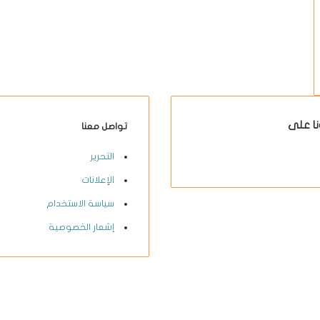
نا على
تواصل معنا
X-
يوتيوب
انستقرام
فيسبوك
التحرير
twitter
الإعلانات
سياسة الاستخدام
إشعار الخصوصية