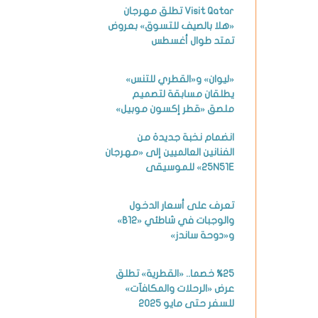
Visit Qatar تطلق مهرجان
«هلا بالصيف للتسوق» بعروض
تمتد طوال أغسطس
«ليوان» و«القطري للتنس»
يطلقان مسابقة لتصميم
ملصق «قطر إكسون موبيل»
انضمام نخبة جديدة من
الفنانين العالميين إلى «مهرجان
25N51E» للموسيقى
تعرف على أسعار الدخول
والوجبات في شاطئي «B12»
و«دوحة ساندز»
%25 خصما.. «القطرية» تطلق
عرض «الرحلات والمكافآت»
للسفر حتى مايو 2025