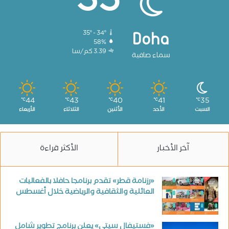
35
35º - 34º
Doha
58%
3.39 كم/سا
سماء صافية
44
43
40
41
35
℃
℃
℃
℃
℃
السبت
الأحد
الأثنين
الثلاثاء
الأربعاء
آخر الأخبار
الأكثر قراءة
«رزنامة قطر» تقدم برنامجا حافلا بالفعاليات
العائلية والثقافية والرياضية خلال أغسطس
«فستيفال سيتي» يعلن برنامج تطوير شامل