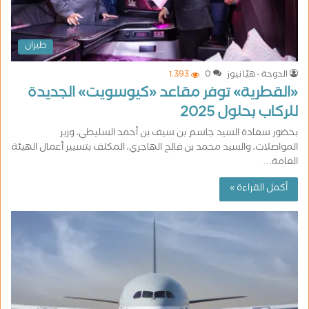
طيران
الدوحة - هيّا نيوز
0
1٬393
«القطرية» توفر مقاعد «كيوسويت» الجديدة
للركاب بحلول 2025
بحضور سعادة السيد جاسم بن سيف بن أحمد السليطي، وزير
المواصلات، والسيد محمد بن فالح الهاجري، المكلف بتسيير أعمال الهيئة
العامة…
أكمل القراءة »