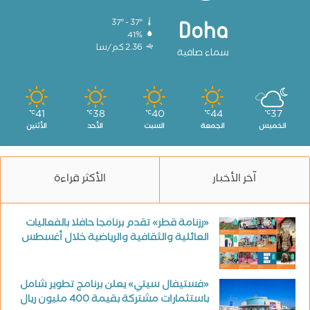
37º - 37º
Doha
41%
2.36 كم/سا
سماء صافية
41
38
40
44
37
℃
℃
℃
℃
℃
الخميس
الجمعة
السبت
الأحد
الأثنين
آخر الأخبار
الأكثر قراءة
«رزنامة قطر» تقدم برنامجا حافلا بالفعاليات
العائلية والثقافية والرياضية خلال أغسطس
«فستيفال سيتي» يعلن برنامج تطوير شامل
باستثمارات مشتركة بقيمة 400 مليون ريال