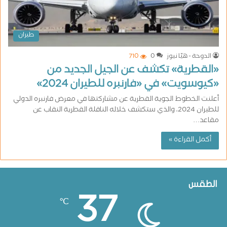
طيران
الدوحة - هيّا نيوز
0
710
«القطرية» تكشف عن الجيل الجديد من
«كيوسويت» في «فارنبره للطيران 2024»
أعلنت الخطوط الجوية القطرية عن مشاركتها في معرض فارنبره الدولي
للطيران 2024، والذي ستكشف خلاله الناقلة القطرية النقاب عن
مقاعد…
أكمل القراءة »
الطقس
37
℃