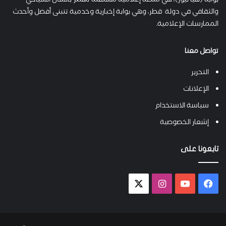
بوابة (هيّا نيوز)، هي منصة إعلامية مستقلة تهتم بالشأن السياحي
والثقافي في دولة قطر، وهي بوابة إخبارية وخدمية تتبنى أفضل وأحدث
الممارسات الإعلامية.
تواصل معنا
التحرير
الإعلانات
سياسة الاستخدام
إشعار الخصوصية
تابعونا على
فيسبوك
يوتيوب
انستقرام
X-
twitter