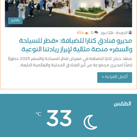
تقارير
الدوحة - هيّا نيوز
0
654
مديرو فنادق كتارا للضيافة: «قطر للسياحة
والسفر» منصة مثالية لإبراز ريادتنا النوعية
شهد جناح كتارا للضيافة في معرض قطر للسياحة والسفر 2025 حضورًا
لافتًا لمديري مجموعة من أبرز الفنادق المحلية والعالمية التابعة…
أكمل القراءة »
الطقس
33
℃