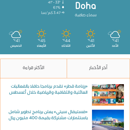
41º - 33º
Doha
67%
3.47 كم/سا
سماء صافية
41
45
44
41
41
℃
℃
℃
℃
℃
الأحد
الأثنين
الثلاثاء
الأربعاء
الخميس
آخر الأخبار
الأكثر قراءة
«رزنامة قطر» تقدم برنامجا حافلا بالفعاليات
العائلية والثقافية والرياضية خلال أغسطس
«فستيفال سيتي» يعلن برنامج تطوير شامل
باستثمارات مشتركة بقيمة 400 مليون ريال