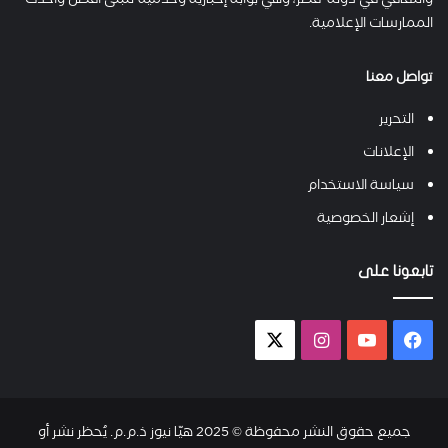
والثقافي في دولة قطر، وهي بوابة إخبارية وخدمية تتبنى أفضل وأحدث
الممارسات الإعلامية.
تواصل معنا
التحرير
الإعلانات
سياسة الاستخدام
إشعار الخصوصية
تابعونا على
فيسبوك
يوتيوب
انستقرام
X-
twitter
جميع حقوق النشر محفوظة © 2025 هيّا نيوز ذ.م.م. يُحظر نشر أو