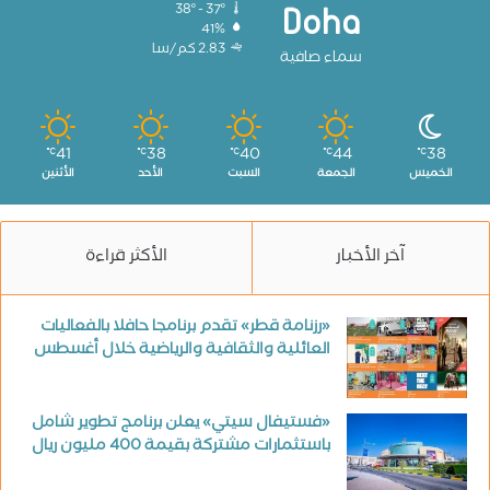
38º - 37º
Doha
41%
2.83 كم/سا
سماء صافية
41
38
40
44
38
℃
℃
℃
℃
℃
الخميس
الجمعة
السبت
الأحد
الأثنين
آخر الأخبار
الأكثر قراءة
«رزنامة قطر» تقدم برنامجا حافلا بالفعاليات
العائلية والثقافية والرياضية خلال أغسطس
«فستيفال سيتي» يعلن برنامج تطوير شامل
باستثمارات مشتركة بقيمة 400 مليون ريال