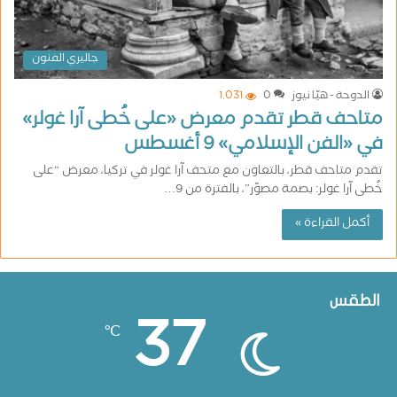
جاليري الفنون
الدوحة - هيّا نيوز
0
1٬031
متاحف قطر تقدم معرض «على خُطى آرا غولر»
في «الفن الإسلامي» 9 أغسطس
تقدم متاحف قطر، بالتعاون مع متحف آرا غولر في تركيا، معرض “على
خُطى آرا غولر: بصمة مصوّر”، بالفترة من 9…
أكمل القراءة »
الطقس
37
℃