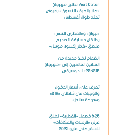
Visit Qatar تطلق مهرجان
«هلا بالصيف للتسوق» بعروض
تمتد طوال أغسطس
«ليوان» و«القطري للتنس»
يطلقان مسابقة لتصميم
ملصق «قطر إكسون موبيل»
انضمام نخبة جديدة من
الفنانين العالميين إلى «مهرجان
25N51E» للموسيقى
تعرف على أسعار الدخول
والوجبات في شاطئي «B12»
و«دوحة ساندز»
%25 خصما.. «القطرية» تطلق
عرض «الرحلات والمكافآت»
للسفر حتى مايو 2025