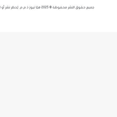
جميع حقوق النشر محفوظة © 2025 هيّا نيوز ذ.م.م. يُحظر نشر أو اقتباس أي مادة دون إذن مسبق.
فيسبوك
يوتيوب
انستقرام
زر
X-
الذهاب
twitter
إلى
الأعلى