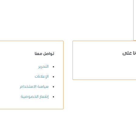
نا على
تواصل معنا
X-
يوتيوب
انستقرام
فيسبوك
التحرير
twitter
الإعلانات
سياسة الاستخدام
إشعار الخصوصية