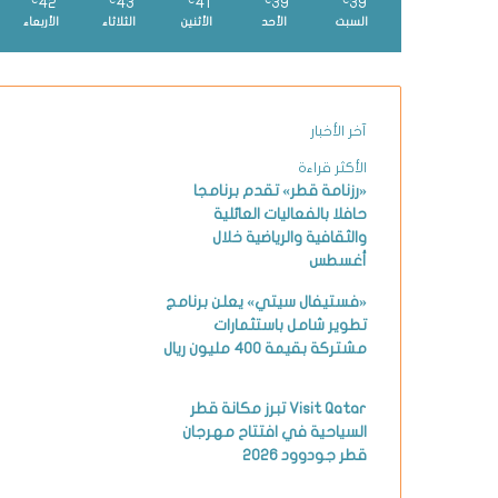
42
43
41
39
39
℃
℃
℃
℃
℃
السبت
الأحد
الأثنين
الثلاثاء
الأربعاء
آخر الأخبار
الأكثر قراءة
«رزنامة قطر» تقدم برنامجا
حافلا بالفعاليات العائلية
والثقافية والرياضية خلال
أغسطس
«فستيفال سيتي» يعلن برنامج
تطوير شامل باستثمارات
مشتركة بقيمة 400 مليون ريال
Visit Qatar تبرز مكانة قطر
السياحية في افتتاح مهرجان
قطر جودوود 2026