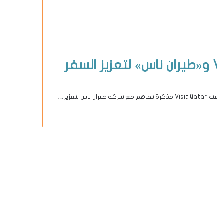
تفاهم استراتيجي بين Visit Qatar و«طيران ناس» لتعزيز السفر