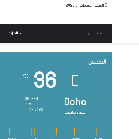
السبت, أغسطس 8 2026
البحث
المزيد
عن
الطقس
36
℃
39º - 34º
Doha
41%
3.98 كم/سا
سماء صافية