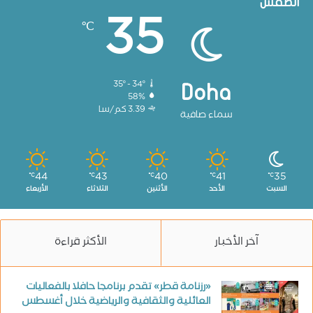
الطقس
35
℃
35º - 34º
Doha
58%
3.39 كم/سا
سماء صافية
44
43
40
41
35
℃
℃
℃
℃
℃
السبت
الأحد
الأثنين
الثلاثاء
الأربعاء
آخر الأخبار
الأكثر قراءة
«رزنامة قطر» تقدم برنامجا حافلا بالفعاليات
العائلية والثقافية والرياضية خلال أغسطس