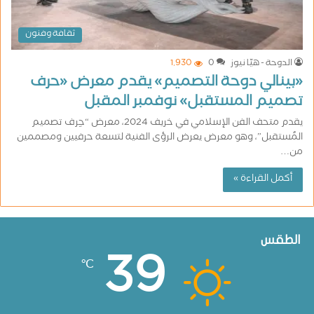
ثقافة وفنون
الدوحة - هيّا نيوز
0
1٬930
«بينالي دوحة التصميم» يقدم معرض «حرف
تصميم المستقبل» نوفمبر المقبل
يقدم متحف الفن الإسلامي في خريف 2024، معرض “حِرف تصميم
المُستقبل”، وهو معرض يعرض الرؤى الفنية لتسعة حرفيين ومصممين
من…
أكمل القراءة »
الطقس
39
℃