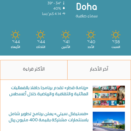
39º - 34º
Doha
40%
4.14 كم/سا
سماء صافية
44
44
41
40
38
℃
℃
℃
℃
℃
السبت
الأحد
الأثنين
الثلاثاء
الأربعاء
آخر الأخبار
الأكثر قراءة
«رزنامة قطر» تقدم برنامجا حافلا بالفعاليات
العائلية والثقافية والرياضية خلال أغسطس
«فستيفال سيتي» يعلن برنامج تطوير شامل
باستثمارات مشتركة بقيمة 400 مليون ريال