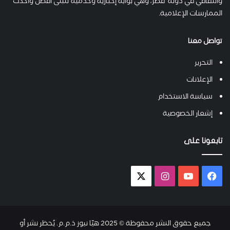
والثقافي في دولة قطر، وهي بوابة إخبارية وخدمية تتبنى أفضل وأحدث
الممارسات الإعلامية.
تواصل معنا
التحرير
الإعلانات
سياسة الاستخدام
إشعار الخصوصية
تابعونا على
فيسبوك
يوتيوب
انستقرام
X-
twitter
جميع حقوق النشر محفوظة © 2025 هيّا نيوز ذ.م.م. يُحظر نشر أو