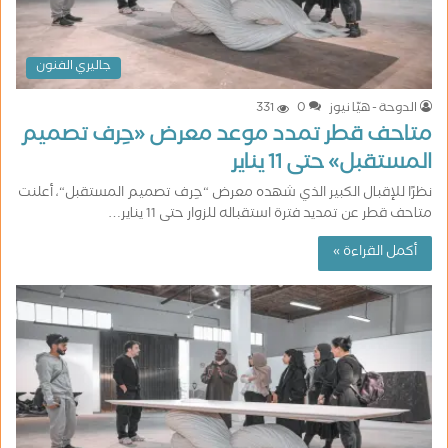
جاليري الفنون
الدوحة - هيّا نيوز
0
331
متاحف قطر تمدد موعد معرض «حِرف تصميم
المستقبل» حتى 11 يناير
نظرًا للإقبال الكبير الذي شهده معرض “حِرف تصميم المستقبل“، أعلنت
متاحف قطر عن تمديد فترة استقباله للزوار حتى 11 يناير…
أكمل القراءة »