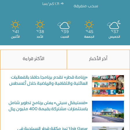
1.71 كم/سا
سحب متفرقة
41
38
39
45
37
℃
℃
℃
℃
℃
الخميس
الجمعة
السبت
الأحد
الأثنين
آخر الأخبار
الأكثر قراءة
«رزنامة قطر» تقدم برنامجا حافلا بالفعاليات
العائلية والثقافية والرياضية خلال أغسطس
«فستيفال سيتي» يعلن برنامج تطوير شامل
باستثمارات مشتركة بقيمة 400 مليون ريال
Visit Qatar تبرز مكانة قطر السياحية في