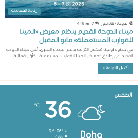
رزنامة الفعاليات
الدوحة - هيّا نيوز
0
448
ميناء الدوحة القديم ينظم معرض «المينا
للقوارب المستعملة» مايو المقبل
في خطوة نوعية تعكس التزامه بدعم القطاع البحري، أعلن ميناء الدوحة
القديم عن إطلاق “معرض المينا للقوارب المستعملة”، كأوّل فعالية…
أكمل القراءة »
الطقس
36
℃
37º - 36º
Doha
43%