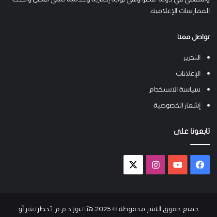
والثقافي في دولة قطر، وهي بوابة إخبارية وخدمية تتبنى أفضل وأحدث
الممارسات الإعلامية.
تواصل معنا
التحرير
الإعلانات
سياسة الاستخدام
إشعار الخصوصية
تابعونا على
فيسبوك
يوتيوب
انستقرام
X-
twitter
جميع حقوق النشر محفوظة © 2025 هيّا نيوز ذ.م.م. يُحظر نشر أو