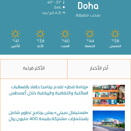
40º - 37º
Doha
34%
4.21 كم/سا
سحب متفرقة
41
38
40
44
38
℃
℃
℃
℃
℃
الخميس
الجمعة
السبت
الأحد
الأثنين
آخر الأخبار
الأكثر قراءة
«رزنامة قطر» تقدم برنامجا حافلا بالفعاليات
العائلية والثقافية والرياضية خلال أغسطس
«فستيفال سيتي» يعلن برنامج تطوير شامل
باستثمارات مشتركة بقيمة 400 مليون ريال