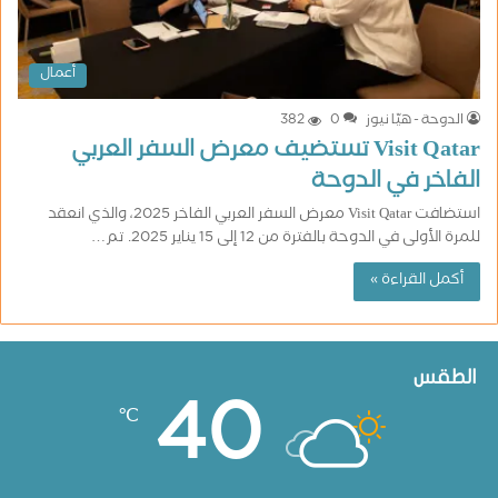
أعمال
الدوحة - هيّا نيوز
0
382
Visit Qatar تستضيف معرض السفر العربي
الفاخر في الدوحة
استضافت Visit Qatar معرض السفر العربي الفاخر 2025، والذي انعقد
للمرة الأولى في الدوحة بالفترة من 12 إلى 15 يناير 2025. تم…
أكمل القراءة »
الطقس
40
℃