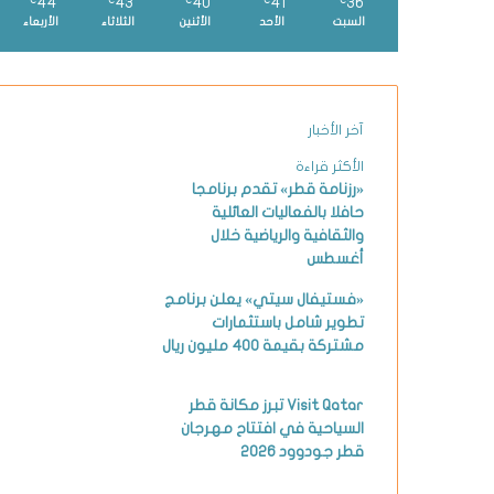
44
43
40
41
36
℃
℃
℃
℃
℃
السبت
الأحد
الأثنين
الثلاثاء
الأربعاء
آخر الأخبار
الأكثر قراءة
«رزنامة قطر» تقدم برنامجا
حافلا بالفعاليات العائلية
والثقافية والرياضية خلال
أغسطس
«فستيفال سيتي» يعلن برنامج
تطوير شامل باستثمارات
مشتركة بقيمة 400 مليون ريال
Visit Qatar تبرز مكانة قطر
السياحية في افتتاح مهرجان
قطر جودوود 2026