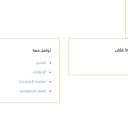
نا على
تواصل معنا
X-
يوتيوب
انستقرام
فيسبوك
التحرير
twitter
الإعلانات
سياسة الاستخدام
إشعار الخصوصية