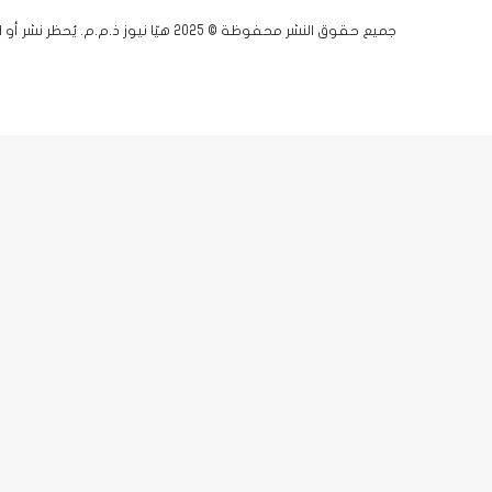
جميع حقوق النشر محفوظة © 2025 هيّا نيوز ذ.م.م. يُحظر نشر أو اقتباس أي مادة دون إذن مسبق.
فيسبوك
يوتيوب
انستقرام
زر
X-
الذهاب
twitter
إلى
الأعلى