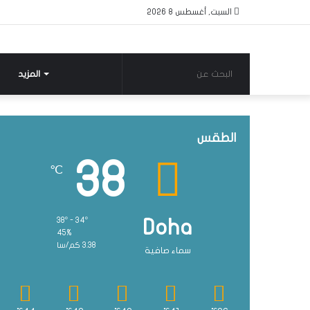
السبت, أغسطس 8 2026
البحث
المزيد
عن
الطقس
38
℃
38º - 34º
Doha
45%
3.38 كم/سا
سماء صافية