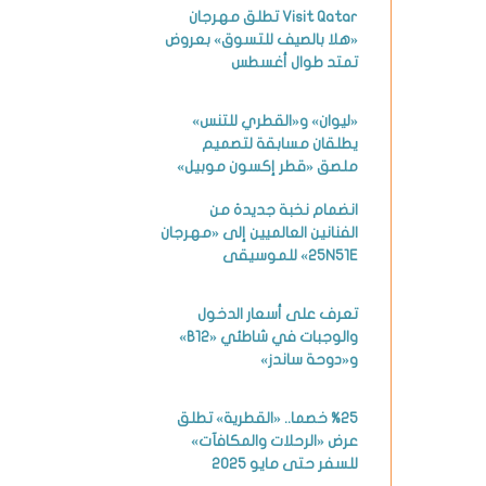
Visit Qatar تطلق مهرجان
«هلا بالصيف للتسوق» بعروض
تمتد طوال أغسطس
«ليوان» و«القطري للتنس»
يطلقان مسابقة لتصميم
ملصق «قطر إكسون موبيل»
انضمام نخبة جديدة من
الفنانين العالميين إلى «مهرجان
25N51E» للموسيقى
تعرف على أسعار الدخول
والوجبات في شاطئي «B12»
و«دوحة ساندز»
%25 خصما.. «القطرية» تطلق
عرض «الرحلات والمكافآت»
للسفر حتى مايو 2025