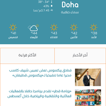
38º - 34º
Doha
43%
7.45 كم/سا
سماء صافية
41
44
43
42
38
℃
℃
℃
℃
℃
الأحد
الأثنين
الثلاثاء
الأربعاء
الخميس
آخر الأخبار
الأكثر قراءة
فنادق ريكسوس تعلن تعيين شريف كاسب
مديرا عاما تنفيذيا لـ«ريكسوس قطيفان»
«رزنامة قطر» تقدم برنامجا حافلا بالفعاليات
العائلية والثقافية والرياضية خلال أغسطس