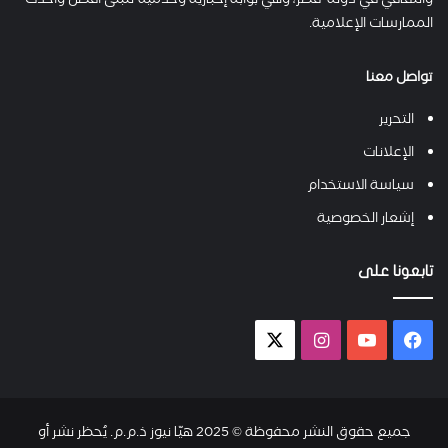
والثقافي في دولة قطر، وهي بوابة إخبارية وخدمية تتبنى أفضل وأحدث
الممارسات الإعلامية.
تواصل معنا
التحرير
الإعلانات
سياسة الاستخدام
إشعار الخصوصية
تابعونا على
فيسبوك
يوتيوب
انستقرام
X-
twitter
جميع حقوق النشر محفوظة © 2025 هيّا نيوز ذ.م.م. يُحظر نشر أو