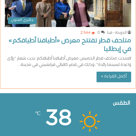
جاليري الفنون
الدوحة - قنا
0
2٬544
متاحف قطر تفتتح معرض «أطيافنا أطيافكم»
في إيطاليا
افتتحت متاحف قطر الخميس معرض أطيافنا أطيافكم تحت شعار “رؤى
واعدة لسينما رائدة”، وذلك في قصر كافالي فرانشيتي في مدينة…
أكمل القراءة »
الطقس
38
℃