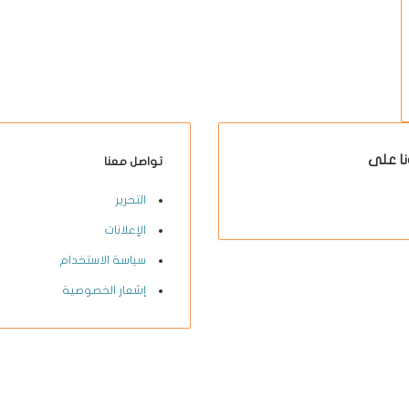
نا على
تواصل معنا
X-
يوتيوب
انستقرام
فيسبوك
التحرير
twitter
الإعلانات
سياسة الاستخدام
إشعار الخصوصية