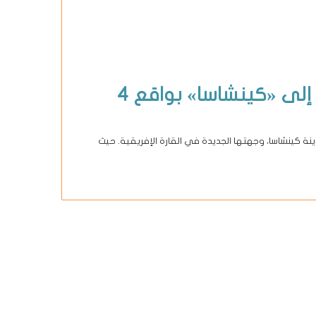
«القطرية» تدشن رحلاتها المباشرة إلى «كينشاسا» بواقع 4
ة كينشاسا، وجهتها الجديدة في القارة الإفريقية. حيث