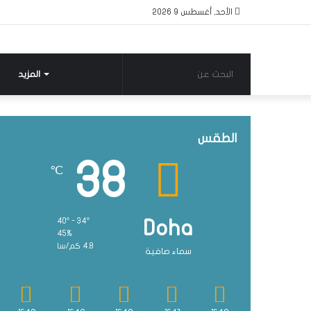
الأحد, أغسطس 9 2026
البحث
المزيد
عن
الطقس
38
℃
40º - 34º
Doha
45%
4.8 كم/سا
سماء صافية