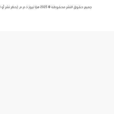
جميع حقوق النشر محفوظة © 2025 هيّا نيوز ذ.م.م. يُحظر نشر أو اقتباس أي مادة دون إذن مسبق.
فيسبوك
يوتيوب
انستقرام
زر
X-
الذهاب
twitter
إلى
الأعلى