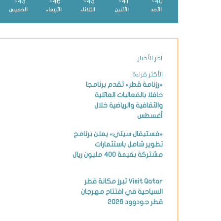
43
46
43
41
40
℃
℃
℃
℃
℃
الأحد
الأثنين
الثلاثاء
الأربعاء
الخميس
آخر الأخبار
الأكثر قراءة
«رزنامة قطر» تقدم برنامجا
حافلا بالفعاليات العائلية
والثقافية والرياضية خلال
أغسطس
«فستيفال سيتي» يعلن برنامج
تطوير شامل باستثمارات
مشتركة بقيمة 400 مليون ريال
Visit Qatar تبرز مكانة قطر
السياحية في افتتاح مهرجان
قطر جودوود 2026