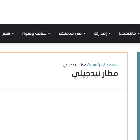
إضافة
مواضيع
تسجيل
X-
انستقرام
يوتيوب
فيسبوك
عمود
مشابهة
دخول
twitter
جانبي
مالتيميديا
إصدارات
في خدمتكم
ثقافة وفنون
سفر
الصفحة الرئيسية
/
مطار نيدجيلي
مطار نيدجيلي