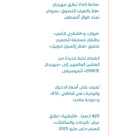
Visit Qatar تطلق مهرجان
«هلا بالصيف للتسوق» بعروض
تمتد طوال أغسطس
«ليوان» و«القطري للتنس»
يطلقان مسابقة لتصميم
ملصق «قطر إكسون موبيل»
انضمام نخبة جديدة من
الفنانين العالميين إلى «مهرجان
25N51E» للموسيقى
تعرف على أسعار الدخول
والوجبات في شاطئي «B12»
و«دوحة ساندز»
%25 خصما.. «القطرية» تطلق
عرض «الرحلات والمكافآت»
للسفر حتى مايو 2025