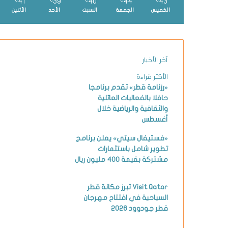
41
39
40
44
43
℃
℃
℃
℃
℃
الخميس
الجمعة
السبت
الأحد
الأثنين
آخر الأخبار
الأكثر قراءة
«رزنامة قطر» تقدم برنامجا
حافلا بالفعاليات العائلية
والثقافية والرياضية خلال
أغسطس
«فستيفال سيتي» يعلن برنامج
تطوير شامل باستثمارات
مشتركة بقيمة 400 مليون ريال
Visit Qatar تبرز مكانة قطر
السياحية في افتتاح مهرجان
قطر جودوود 2026