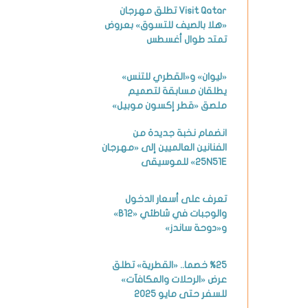
Visit Qatar تطلق مهرجان
«هلا بالصيف للتسوق» بعروض
تمتد طوال أغسطس
«ليوان» و«القطري للتنس»
يطلقان مسابقة لتصميم
ملصق «قطر إكسون موبيل»
انضمام نخبة جديدة من
الفنانين العالميين إلى «مهرجان
25N51E» للموسيقى
تعرف على أسعار الدخول
والوجبات في شاطئي «B12»
و«دوحة ساندز»
%25 خصما.. «القطرية» تطلق
عرض «الرحلات والمكافآت»
للسفر حتى مايو 2025