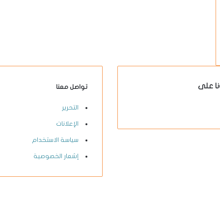
نا على
تواصل معنا
X-
يوتيوب
انستقرام
فيسبوك
التحرير
twitter
الإعلانات
سياسة الاستخدام
إشعار الخصوصية