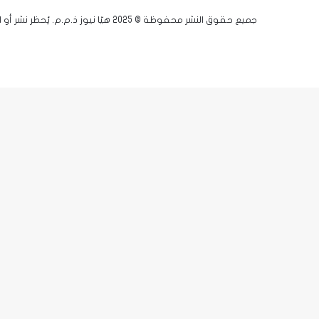
جميع حقوق النشر محفوظة © 2025 هيّا نيوز ذ.م.م. يُحظر نشر أو اقتباس أي مادة دون إذن مسبق.
فيسبوك
يوتيوب
انستقرام
زر
X-
الذهاب
twitter
إلى
الأعلى