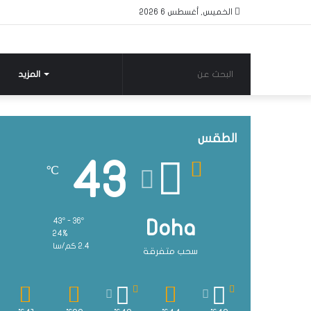
الخميس, أغسطس 6 2026
البحث
المزيد
عن
الطقس
43
℃
43º - 36º
Doha
24%
2.4 كم/سا
سحب متفرقة