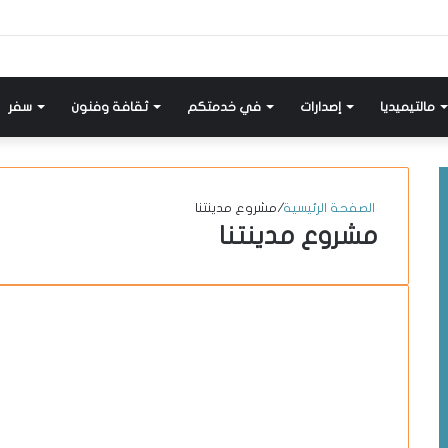
إضافة
مواضيع
تسجيل
X-
انستقرام
يوتيوب
فيسبوك
عمود
مشابهة
دخول
twitter
جانبي
مالتيميديا
إصدارات
في خدمتكم
ثقافة وفنون
سفر
الصفحة الرئيسية
/
مشروع مدينتنا
مشروع مدينتنا