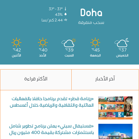
37º - 37º
Doha
43%
2.44 كم/سا
سحب متفرقة
42
40
39
45
37
℃
℃
℃
℃
℃
الخميس
الجمعة
السبت
الأحد
الأثنين
آخر الأخبار
الأكثر قراءة
«رزنامة قطر» تقدم برنامجا حافلا بالفعاليات
العائلية والثقافية والرياضية خلال أغسطس
«فستيفال سيتي» يعلن برنامج تطوير شامل
باستثمارات مشتركة بقيمة 400 مليون ريال