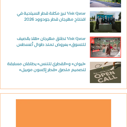
Visit Qatar تبرز مكانة قطر السياحية في
افتتاح مهرجان قطر جودوود 2026
Visit Qatar تطلق مهرجان «هلا بالصيف
للتسوق» بعروض تمتد طوال أغسطس
«ليوان» و«القطري للتنس» يطلقان مسابقة
لتصميم ملصق «قطر إكسون موبيل»