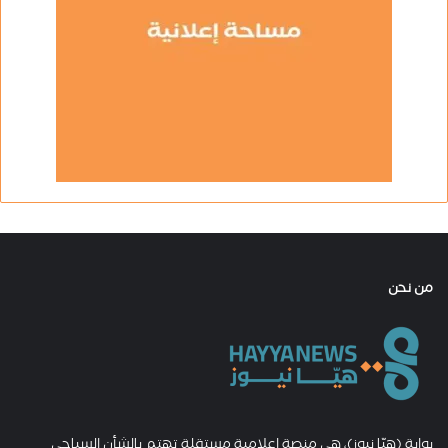
من نحن
بوابة (هيّا نيوز)، هي منصة إعلامية مستقلة تهتم بالشأن السياحي