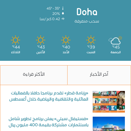
45º - 35º
Doha
20%
0.42 كم/سا
سحب متفرقة
44
43
40
39
45
℃
℃
℃
℃
℃
الجمعة
السبت
الأحد
الأثنين
الثلاثاء
آخر الأخبار
الأكثر قراءة
«رزنامة قطر» تقدم برنامجا حافلا بالفعاليات
العائلية والثقافية والرياضية خلال أغسطس
«فستيفال سيتي» يعلن برنامج تطوير شامل
باستثمارات مشتركة بقيمة 400 مليون ريال