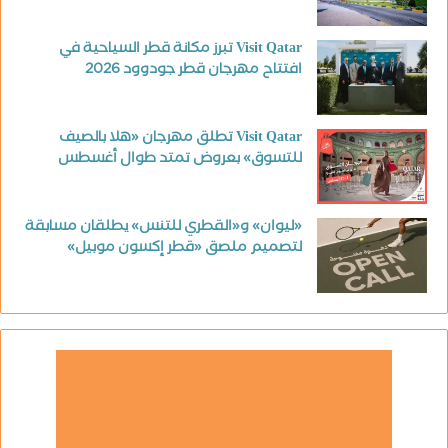
Visit Qatar تبرز مكانة قطر السياحية في
افتتاح مهرجان قطر جودوود 2026
Visit Qatar تطلق مهرجان «هلا بالصيف
للتسوق» بعروض تمتد طوال أغسطس
«ليوان» و«القطري للتنس» يطلقان مسابقة
لتصميم ملصق «قطر إكسون موبيل»