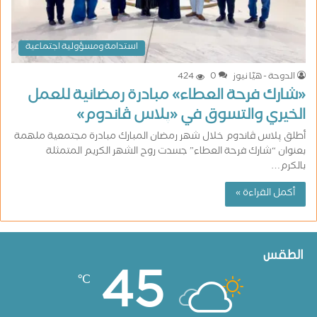
استدامة ومسؤولية اجتماعية
الدوحة - هيّا نيوز
0
424
«شارك فرحة العطاء» مبادرة رمضانية للعمل
الخيري والتسوق في «پلاس ڤاندوم»
أطلق پلاس ڤاندوم خلال شهر رمضان المبارك مبادرة مجتمعية ملهمة
بعنوان “شارك فرحة العطاء” جسدت روح الشهر الكريم المتمثلة
بالكرم…
أكمل القراءة »
الطقس
45
℃