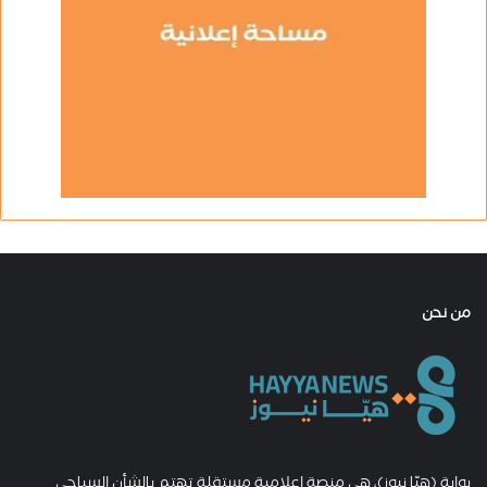
من نحن
بوابة (هيّا نيوز)، هي منصة إعلامية مستقلة تهتم بالشأن السياحي