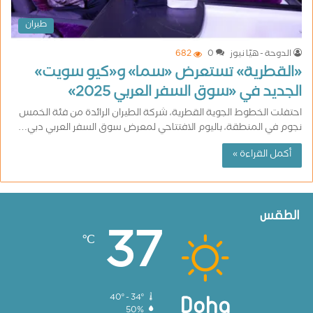
طيران
الدوحة - هيّا نيوز
0
682
«القطرية» تستعرض «سما» و«كيو سويت»
الجديد في «سوق السفر العربي 2025»
احتفلت الخطوط الجوية القطرية، شركة الطيران الرائدة من فئة الخمس
نجوم في المنطقة، باليوم الافتتاحي لمعرض سوق السفر العربي دبي…
أكمل القراءة »
الطقس
37
℃
40º - 34º
Doha
50%