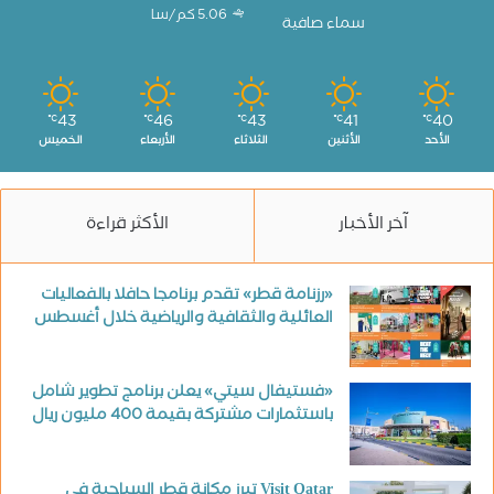
5.06 كم/سا
سماء صافية
43
46
43
41
40
℃
℃
℃
℃
℃
الأحد
الأثنين
الثلاثاء
الأربعاء
الخميس
آخر الأخبار
الأكثر قراءة
«رزنامة قطر» تقدم برنامجا حافلا بالفعاليات
العائلية والثقافية والرياضية خلال أغسطس
«فستيفال سيتي» يعلن برنامج تطوير شامل
باستثمارات مشتركة بقيمة 400 مليون ريال
Visit Qatar تبرز مكانة قطر السياحية في