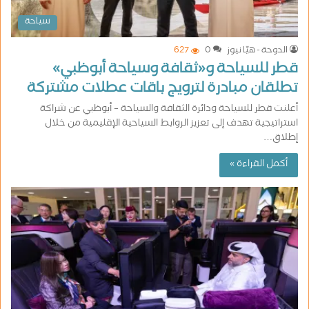
سياحة
الدوحة - هيّا نيوز
0
627
قطر للسياحة و«ثقافة وسياحة أبوظبي»
تطلقان مبادرة لترويج باقات عطلات مشتركة
أعلنت قطر للسياحة ودائرة الثقافة والسياحة – أبوظبي عن شراكة
استراتيجية تهدف إلى تعزيز الروابط السياحية الإقليمية من خلال
إطلاق…
أكمل القراءة »