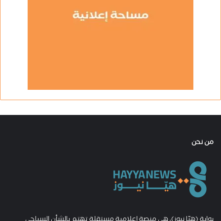
من نحن
بوابة (هيّا نيوز)، هي منصة إعلامية مستقلة تهتم بالشأن السياحي