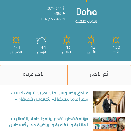
38º - 34º
Doha
43%
7.45 كم/سا
سماء صافية
41
44
43
42
38
℃
℃
℃
℃
℃
الأحد
الأثنين
الثلاثاء
الأربعاء
الخميس
آخر الأخبار
الأكثر قراءة
فنادق ريكسوس تعلن تعيين شريف كاسب
مديرا عاما تنفيذيا لـ«ريكسوس قطيفان»
«رزنامة قطر» تقدم برنامجا حافلا بالفعاليات
العائلية والثقافية والرياضية خلال أغسطس