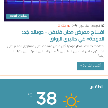
جاليري الفنون
الدوحة - هيّا نيوز
0
3٬730
افتتاح معرض «دان فلافن – دونالد جَد:
الدوحة» في جاليري الرواق
افتتحت متاحف قطر مؤخرًا أول عرض متعمق على مستوى العالم على
الإطلاق خلال العقدين الماضيين لأعمال الفنانين المرتبطين ارتباطًا
وثيقًا…
أكمل القراءة »
الطقس
38
℃