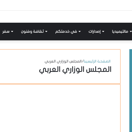
إضافة
مواضيع
تسجيل
X-
انستقرام
يوتيوب
فيسبوك
عمود
مشابهة
دخول
twitter
جانبي
مالتيميديا
إصدارات
في خدمتكم
ثقافة وفنون
سفر
الصفحة الرئيسية
/
المجلس الوزاري العربي
المجلس الوزاري العربي