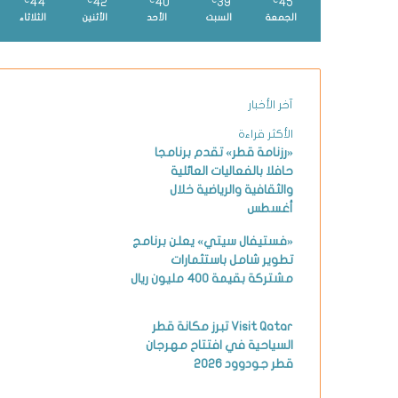
44
42
40
39
45
℃
℃
℃
℃
℃
الجمعة
السبت
الأحد
الأثنين
الثلاثاء
آخر الأخبار
الأكثر قراءة
«رزنامة قطر» تقدم برنامجا
حافلا بالفعاليات العائلية
والثقافية والرياضية خلال
أغسطس
«فستيفال سيتي» يعلن برنامج
تطوير شامل باستثمارات
مشتركة بقيمة 400 مليون ريال
Visit Qatar تبرز مكانة قطر
السياحية في افتتاح مهرجان
قطر جودوود 2026