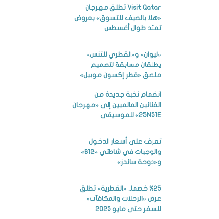
Visit Qatar تطلق مهرجان
«هلا بالصيف للتسوق» بعروض
تمتد طوال أغسطس
«ليوان» و«القطري للتنس»
يطلقان مسابقة لتصميم
ملصق «قطر إكسون موبيل»
انضمام نخبة جديدة من
الفنانين العالميين إلى «مهرجان
25N51E» للموسيقى
تعرف على أسعار الدخول
والوجبات في شاطئي «B12»
و«دوحة ساندز»
%25 خصما.. «القطرية» تطلق
عرض «الرحلات والمكافآت»
للسفر حتى مايو 2025