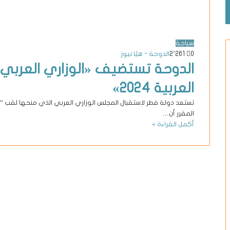
سياحة
0
2٬261
الدوحة - هيّا نيوز
الدوحة تستضيف «الوزاري العربي» 
العربية 2024»
المقرر أن…
أكمل القراءة »