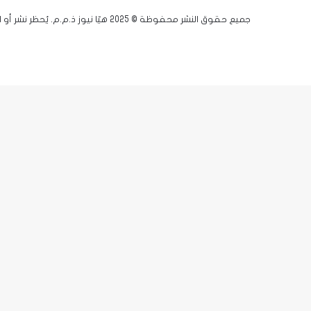
جميع حقوق النشر محفوظة © 2025 هيّا نيوز ذ.م.م. يُحظر نشر أو اقتباس أي مادة دون إذن مسبق.
فيسبوك
يوتيوب
انستقرام
زر
X-
الذهاب
twitter
إلى
الأعلى