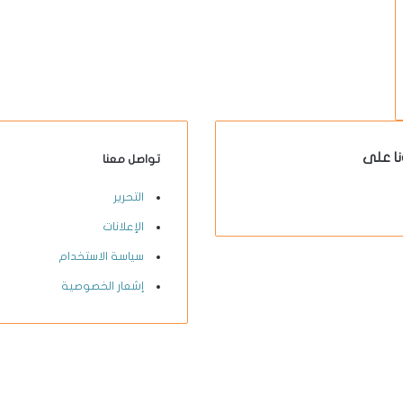
نا على
تواصل معنا
X-
يوتيوب
انستقرام
فيسبوك
التحرير
twitter
الإعلانات
سياسة الاستخدام
إشعار الخصوصية