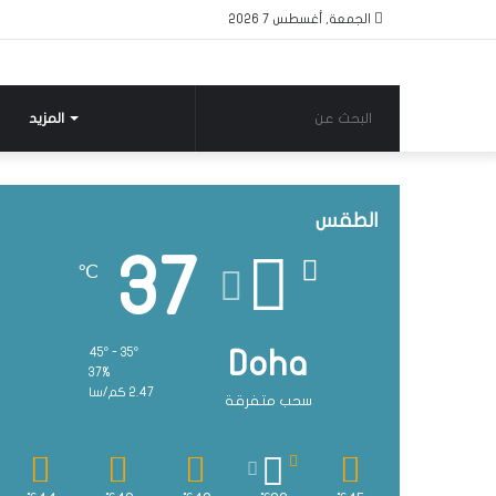
الجمعة, أغسطس 7 2026
البحث
المزيد
عن
الطقس
37
℃
45º - 35º
Doha
37%
2.47 كم/سا
سحب متفرقة