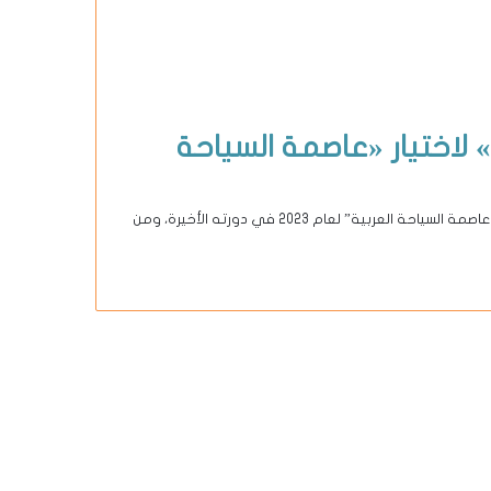
لاختيار «عاصمة السياحة
تستعد دولة قطر لاستقبال المجلس الوزاري العربي الذي منحها لقب “عاصمة السياحة العربية” لعام 2023 في دورته الأخيرة، ومن