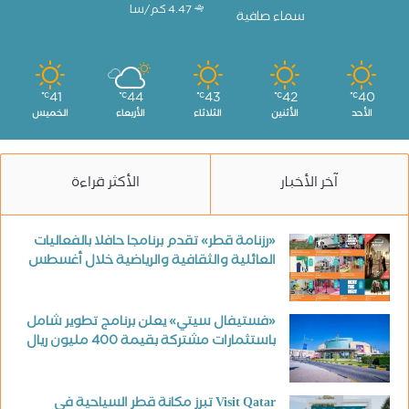
4.47 كم/سا
سماء صافية
41
44
43
42
40
℃
℃
℃
℃
℃
الأحد
الأثنين
الثلاثاء
الأربعاء
الخميس
آخر الأخبار
الأكثر قراءة
«رزنامة قطر» تقدم برنامجا حافلا بالفعاليات
العائلية والثقافية والرياضية خلال أغسطس
«فستيفال سيتي» يعلن برنامج تطوير شامل
باستثمارات مشتركة بقيمة 400 مليون ريال
Visit Qatar تبرز مكانة قطر السياحية في