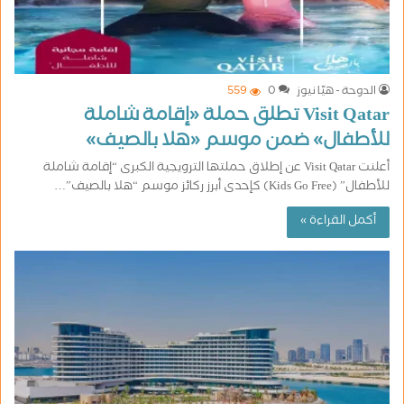
الدوحة - هيّا نيوز
0
559
Visit Qatar تطلق حملة «إقامة شاملة
للأطفال» ضمن موسم «هلا بالصيف»
أعلنت Visit Qatar عن إطلاق حملتها الترويجية الكبرى “إقامة شاملة
للأطفال” (Kids Go Free) كإحدى أبرز ركائز موسم “هلا بالصيف”…
أكمل القراءة »