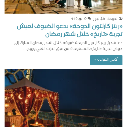
الدوحة - هيّا نيوز
0
449
«ريتز كارلتون الدوحة» يدعو الضيوف لعيش
تجربة «تاريخ» خلال شهر رمضان
دعا فندق ريتز كارلتون الدوحة ضيوفه خلال شهر رمضان المبارك إلى
خوض تجربة «تاريخ»، المستوحاة من عبق التراث الغني وروح…
أكمل القراءة »