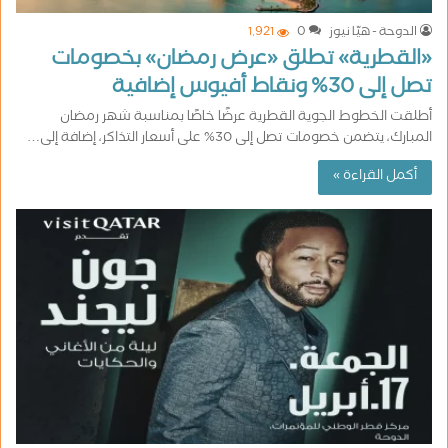
الدوحة - هيّا نيوز
0
1٬921
«القطرية» تطلق «عرض رمضان» بخصومات
تصل إلى 30% ونقاط أفيوس إضافية
أطلقت الخطوط الجوية القطرية عرضًا خاصًا بمناسبة شهر رمضان
المبارك، يتضمن خصومات تصل إلى 30% على أسعار التذاكر، إضافة إلى…
أكمل القراءة »