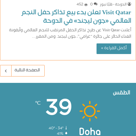
الدوحة - هيّا نيوز
0
452
Visit Qatar تعلن بدء بيع تذاكر حفل النجم
العالمي «جون ليجند» في الدوحة
أعلنت Visit Qatar عن طرح تذاكر الحفل المرتقب للنجم العالمي وأيقونة
الغناء الحائز على جائزة “غرامي”، جون ليجند. ومن المقرر…
أكمل القراءة »
الصفحة التالية
الطقس
39
℃
40º - 34º
Doha
41%