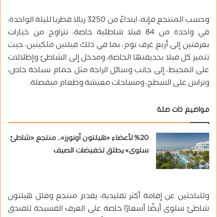
وحسب المنتجع فإنه، ابتداءً من 3250 ريالا قطريا لليلة الواحدة،
في واحدة من 84 فيلا شاطئية خاصة، تتراوح من خيارات
بغرفتين إلى أربع غرف نوم، بما في ذلك فيلتين ملكيتين، حيث
تتميز كل فيلا بحديقتها الخاصة، ومدخل إلى الشاطئ وإطلالات
على المحيط، إلى جانب وسائل الراحة مثل حمام سباحة خاص،
وتراس على السطح، ومساحات معيشة وطعام منفصلة.
مواضيع ذات صلة
%20 لأعضاء «هيلتون أونورز».. منتجع «شاطئ
سلوى» يطلق تخفيضات الصيف
وللباحثين عن إقامة أكثر تقليدية، يقدم منتجع وفلل هيلتون
شاطئ سلوى أيضًا أسعارًا خاصة على الغرف الفسيحة للفندق