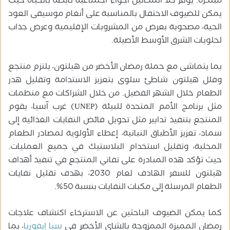
مبتكرة. يوفر كلا المكانين أجواء اجتماعية نابضة بالحياة حيث
يمكن للضيوف الاحتفال بالمناسبة على أنغام موسيقى العود
الحية، مصحوبة بعرض من المشروبات الإقليمية وعرض جذاب
لحلويات الشرق الأوسط الأصيلة.
بما يتماشى مع حملة رمضان الأخضر من هيلتون، يلتزم منتجع
وفلل هيلتون شاطئ سلوى بتعزيز الاستدامة وتقليل هدر
الطعام خلال الشهر الفضيل. من خلال الشراكات مع منظمات
مثل برنامج الأمم المتحدة للبيئة (UNEP) غرب آسيا، يقوم
المنتجع بتنفيذ تدابير مثل تحويل فائض النفايات الغذائية إلى
سماد، تعزيز الأطباق النباتية، إعطاء الأولوية لمصادر الطعام
المحلية، وتقليل استخدام البلاستيك في جميع العمليات.
حيث تؤكد هذه المبادرة على تفاني المنتجع في تنفيذ أهداف
هيلتون للسفر الهادف لعام 2030، بهدف تقليل نفايات
الطعام المرسلة إلى مكبات النفايات بنسبة 50%.
كما يمكن الضيوف الباحثين عن الاسترخاء اكتشاف علاجات
رمضان المميزة الممزوجة بالشاي الأخضر في
سبا إيفوريا
، بما