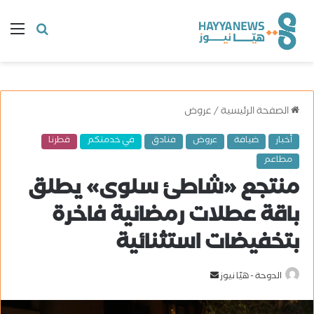
البحث
ال
عن
الصفحة الرئيسية
/
عروض
أخبار
ضيافة
عروض
فنادق
في خدمتكم
قطرنا
مطاعم
منتجع «شاطئ سلوى» يطلق
باقة عطلات رمضانية فاخرة
بتخفيضات استثنائية
الدوحة - هيّا نيوز
أ
ر
س