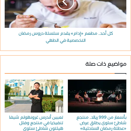
كل أحد.. مطعم «إدام» يقدم سلسلة دروس رمضان
التخصصية في الطهي
مواضيع ذات صلة
بأسعار من 999 ريالا.. منتجع
تعيين أندرس غرونهولم شيفا
شاطئ سلوى يطلق عرض
تنفيذيا في منتجع وفلل
«عطلة رمضان الساحلية»
هيلتون شاطئ سلوى