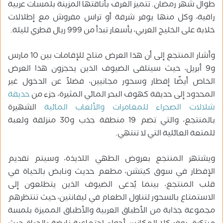
طوال شهر رمضان. تتميز الغرف بأناقتها المزينة بلمسات عربية
راقية، وكل منها يوفر شرفة أو تراس مفروش مع إطلالات
خلابة على الخليج العربي، بأسعار تبدأ من 999 ريال قطري لليلة.
وأشار المنتجع إلى أن هذا العرض متاح للإقامات بين 10 مارس
و9 أبريل، حيث سيتلقى الضيوف الذين يحجزون هذا العرض
الخاص أيضًا إفطار وسحور مجانيين، فضلاً عن الدخول غير
المحدود إلى حديقة كهوف البحر المائي المثيرة، جزء من
حديقة
شلالات الصحراء للمغامرات والألعاب المائية
الشهيرة
بالمنتجع، والتي تضم 19 منطقة جذب و30 منزلقة ولعبة
للمتعة العائلية التي لا تنتهي.
ويشتهر المنتجع بعروض الطهي اللذيذة، وسيتم تقديم
الإفطار في سوق كيتشن، مطعم حديث ونابض بالحياة في
قلب المنتجع، بينما يُدعى الضيوف الذين يتطلعون إلى
الاستمتاع بالسحور لتناول الطعام في ليفانتين، حيث تنتظرهم
مجموعة جذابة من الأطباق العربية والأطباق المميزة بلمسة