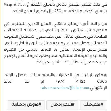
في ذلك تقشير الجسم الكامل بالشاي الأخضر أو Wrap & Float
بالشاي الأخضر، متاحة بسعر 250 ريال قطري للعلاج الواحد.
من جانبه، أعرب ريشاب ساهني، المدير التجاري للمنتجع في
منتجع وفلل هيلتون شاطئ سلوى، عن حماسه للاحتفالات
القادمة في رمضان، قائلاً: “نحن متحمسون لاستقبال الضيوف
للاحتفال برمضان معنا في منتجع وفلل هيلتون شاطئ سلوى.
يقدم عرض الإقامة الخاص بنا المزيج المثالي من الهدوء
والتقاليد والقيمة الاستثنائية، مما يضمن تجربة لا تُنسى لجميع
من ينضمون إلينا خلال هذا الشهر المبارك”.
ويمكن للراغبين في الحجوزات والاستفسارات، الاتصال بالرقم
6666 4423 974+ أو عبر البريد
الإلكتروني:
salwa.reservations@hilton.com
تخفيضات
شهر رمضان
عروض رمضانية