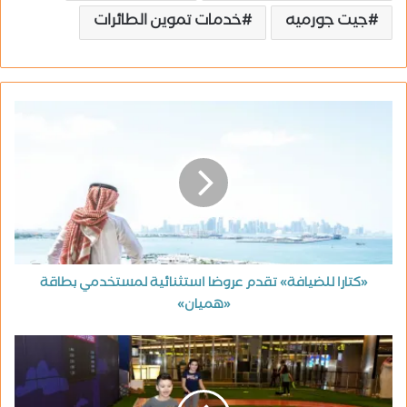
جيت جورميه
خدمات تموين الطائرات
«كتارا للضيافة» تقدم عروضا استثنائية لمستخدمي بطاقة
«هميان»