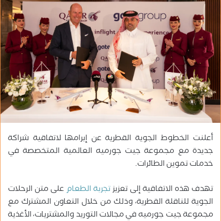
ب
ر
ي
د
ا
إ
ل
ك
ت
ر
و
أعلنت الخطوط الجوية القطرية عن إبرامها لاتفاقية شراكة
ن
ي
جديدة مع مجموعة جيت جورميه العالمية المتخصصة في
ا
خدمات تموين الطائرات.
تهدف هذه الاتفاقية إلى تعزيز
تجربة الطعام
على متن الرحلات
الجوية للناقلة القطرية، وذلك من خلال التعاون المشترك مع
مجموعة جيت جورميه في مجالات التوريد والمشتريات، الأغذية