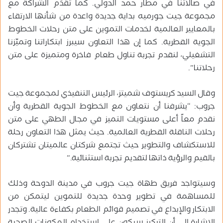
في صالاتنا في مطار حمد الدولي. كما تُقدِّم الشراكة مع
مجموعة جيت جورميه بداية جديدة واعدة من شأنها الارتقاء
بالمعايير العالمية لخدمات التموين على متن رحلات الخطوط
الجوية القطرية. كما إن هذا التعاون سيبرز ابتكاراتنا وتميّزنا
التشغيلي، لنقدم تجربة تناول طعام فاخرة ومتميزة على متن
رحلاتنا”.
وقال السيد كريستوف شميتز، الرئيس التنفيذي لمجموعة جيت
جروب: “يشرفنا أن نتعاون مع الخطوط الجوية القطرية وأن
نقدم معاً أعلى مستويات التميز في مجال الطهي على متن
رحلات الناقلة القطرية العالمية. حيث يمثل هذا التعاون رحلة
للاستكشاف والتطوير حيث تجتمع شركتان عالميتان تشتركان
بالقيم والرؤية ذاتها لتقديم تجربة استثنائية.”
وسيتواجد فريق طهاة جيت جروب في مدينة الدوحة وذلك
للمساهمة في تطوير وحدة جديدة للتموين ليتمكن من
الابتكار والإبداع في تصميم قوائم الطعام بكفاءة عالية. وتجدر