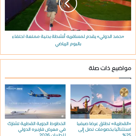
«حمد الدولي» يقدم لمسافريه أنشطة بدنية ممتعة احتفاء
باليوم الرياضي
مواضيع ذات صلة
«القطرية» تطلق عرضا صيفيا
الخطوط الجوية القطرية تشارك
استثنائيا بخصومات تصل إلى
في معرض فارنبره الدولي
25%
للطيران 2026