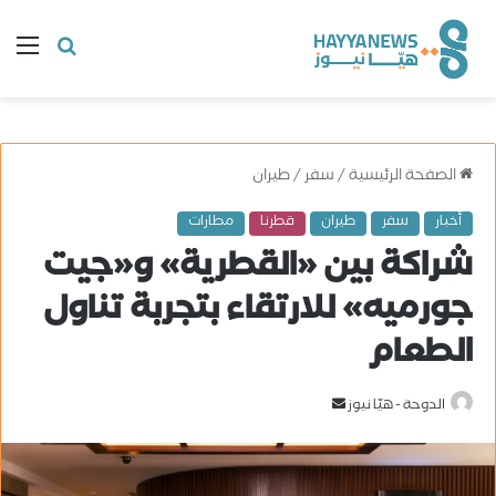
البحث
ال
عن
الصفحة الرئيسية
/
سفر
/
طيران
أخبار
سفر
طيران
قطرنا
مطارات
شراكة بين «القطرية» و«جيت
جورميه» للارتقاء بتجربة تناول
الطعام
الدوحة - هيّا نيوز
أ
ر
س
ل