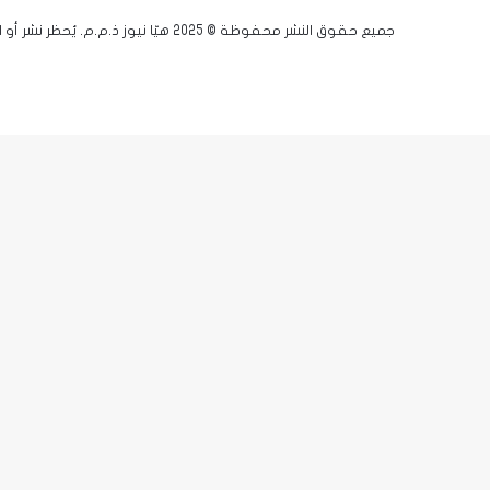
جميع حقوق النشر محفوظة © 2025 هيّا نيوز ذ.م.م. يُحظر نشر أو اقتباس أي مادة دون إذن مسبق.
فيسبوك
يوتيوب
انستقرام
زر
X-
الذهاب
twitter
إلى
الأعلى