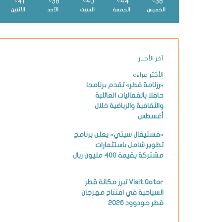
41
38
40
44
38
℃
℃
℃
℃
℃
الخميس
الجمعة
السبت
الأحد
الأثنين
آخر الأخبار
الأكثر قراءة
«رزنامة قطر» تقدم برنامجا
حافلا بالفعاليات العائلية
والثقافية والرياضية خلال
أغسطس
«فستيفال سيتي» يعلن برنامج
تطوير شامل باستثمارات
مشتركة بقيمة 400 مليون ريال
Visit Qatar تبرز مكانة قطر
السياحية في افتتاح مهرجان
قطر جودوود 2026