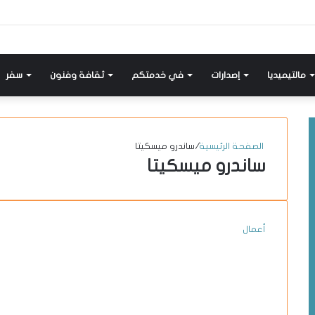
إضافة
مواضيع
تسجيل
X-
انستقرام
يوتيوب
فيسبوك
عمود
مشابهة
دخول
twitter
جانبي
مالتيميديا
إصدارات
في خدمتكم
ثقافة وفنون
سفر
الصفحة الرئيسية
/
ساندرو ميسكيتا
ساندرو ميسكيتا
أعمال