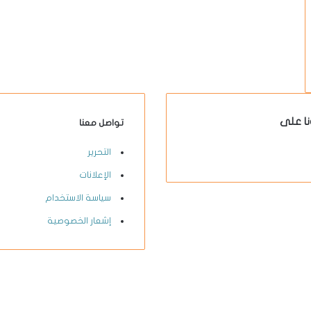
نا على
تواصل معنا
X-
يوتيوب
انستقرام
فيسبوك
التحرير
twitter
الإعلانات
سياسة الاستخدام
إشعار الخصوصية