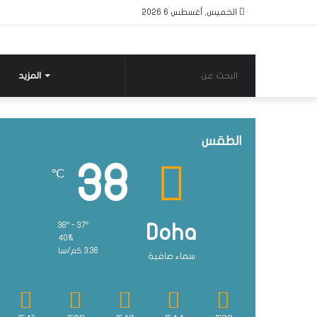
الخميس, أغسطس 6 2026
البحث
المزيد
عن
الطقس
38
℃
38º - 37º
Doha
40%
3.36 كم/سا
سماء صافية