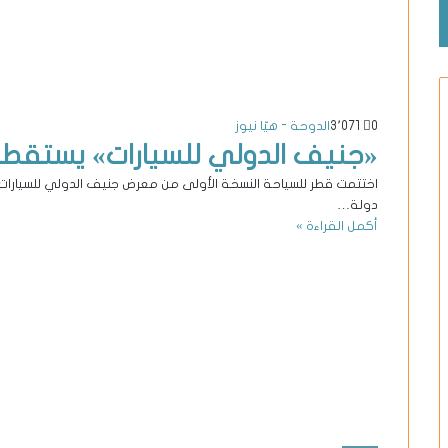
0
3٬071
الدوحة - هيّا نيوز
«جنيف الدولي للسيارات» يستقطب 180 ألف زائر خلال 10 أ
دولة…
أكمل القراءة »