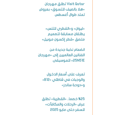
Visit Qatar تطلق مهرجان
«هلا بالصيف للتسوق» بعروض
تمتد طوال أغسطس
«ليوان» و«القطري للتنس»
يطلقان مسابقة لتصميم
ملصق «قطر إكسون موبيل»
انضمام نخبة جديدة من
الفنانين العالميين إلى «مهرجان
25N51E» للموسيقى
تعرف على أسعار الدخول
والوجبات في شاطئي «B12»
و«دوحة ساندز»
%25 خصما.. «القطرية» تطلق
عرض «الرحلات والمكافآت»
للسفر حتى مايو 2025